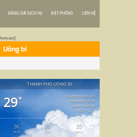
BẢNG GIÁ DỊCH VỤ
ĐẶT PHÒNG
LIÊN HỆ
[forecast]
Uông bí
THANH PHO UONG BI
scattered clouds
29
°
humidity: 81%
wind: 2m/s W
H 37 • L 27
°
°
°
36
36
35
MON
TUE
WED