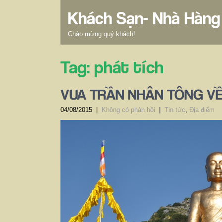
Khách Sạn- Nhà Hàng
Chào mừng quý khách!
Tag: phát tích
VUA TRẦN NHÂN TÔNG VỀ
04/08/2015
|
Không có phản hồi
|
Tin tức
,
Địa điểm