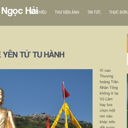
 Ngọc Hải
GIỚI THIỆU
THƯ VIỆN ẢNH
TIN TỨC
THỰC ĐƠN
 YÊN TỬ TU HÀNH
Vì sao
Thượng
hoàng Trần
Nhân Tông
không ở lại
Vũ Lâm
hay lựa
chọn một
nơi nào
khác trên
đất nước