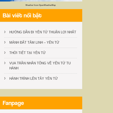
Weather from OpenWeatherMap
Bài viết nổi bật
HƯỚNG DẪN ĐI YÊN TỬ THUẬN LỢI NHẤT
MẢNH ĐẤT TÂM LINH – YÊN TỬ
THỜI TIẾT TẠI YÊN TỬ
VUA TRẦN NHÂN TÔNG VỀ YÊN TỬ TU
HÀNH
HÀNH TRÌNH LÊN TÂY YÊN TỬ
Fanpage