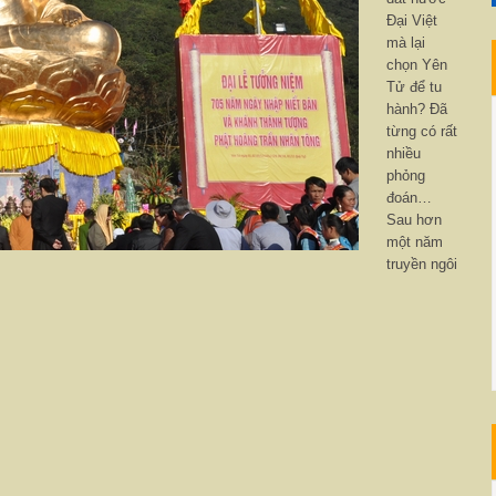
Đại Việt
mà lại
chọn Yên
Tử để tu
hành? Đã
từng có rất
nhiều
phỏng
đoán…
Sau hơn
một năm
truyền ngôi