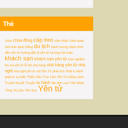
Thẻ
cáp treo
chùa đồng
chùa
cảm nhận
cảnh quan
du lịch
sinh thái
danh thắng
hành hương
hành trình
đến yên tử
hướng dẫn đi yên tử
hạ long
hội xuân
khách sạn
khách sạn yên tử
kinh nghiệm
nhà hàng yên tử
nhà
leo núi yên tử
lễ hội
nhà hàng
nghỉ
nhà nghỉ yên tử
núi Yên Tử
phát tích
Phật tu hành
phật tử
sự kiện
Thiền Viện Trúc Lâm Yên Tử
thắng cảnh
tu hành
Truyền thuyết
Truyện
tâm linh
vua Trần Nhân
Yên tử
Tông
Vũ Lâm
Yên Sơn