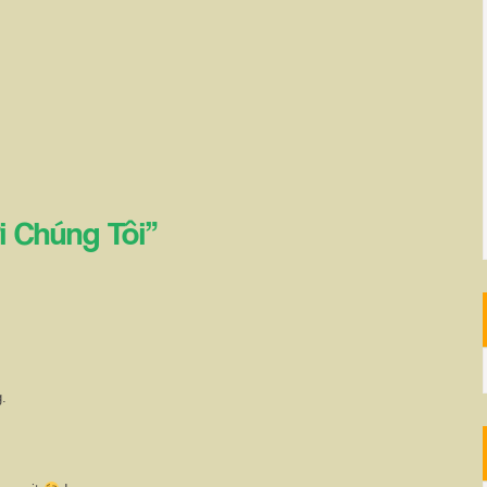
i Chúng Tôi
”
.