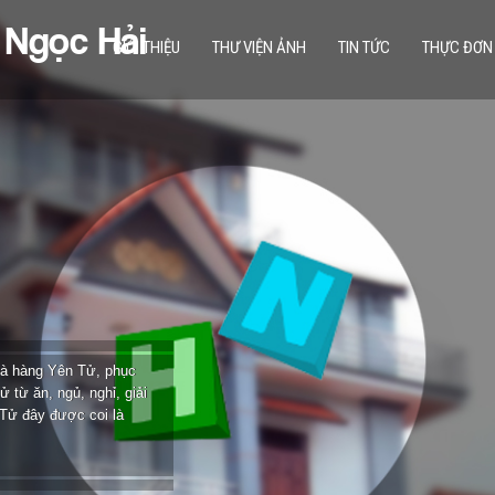
 Ngọc Hải
GIỚI THIỆU
THƯ VIỆN ẢNH
TIN TỨC
THỰC ĐƠN
hà hàng Yên Tử, phục
 từ ăn, ngủ, nghỉ, giải
 Tử đây được coi là