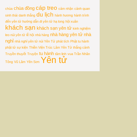
cáp treo
chùa đồng
chùa
cảm nhận
cảnh quan
du lịch
sinh thái
danh thắng
hành hương
hành trình
đến yên tử
hướng dẫn đi yên tử
hạ long
hội xuân
khách sạn
khách sạn yên tử
kinh nghiệm
nhà hàng yên tử
nhà
leo núi yên tử
lễ hội
nhà hàng
nghỉ
nhà nghỉ yên tử
núi Yên Tử
phát tích
Phật tu hành
phật tử
sự kiện
Thiền Viện Trúc Lâm Yên Tử
thắng cảnh
tu hành
Truyền thuyết
Truyện
tâm linh
vua Trần Nhân
Yên tử
Tông
Vũ Lâm
Yên Sơn