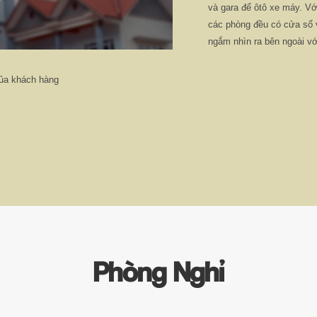
và gara để ôtô xe máy. Với
các phòng đều có cửa sổ v
ngắm nhìn ra bên ngoài với
 của khách hàng
Phòng Nghỉ