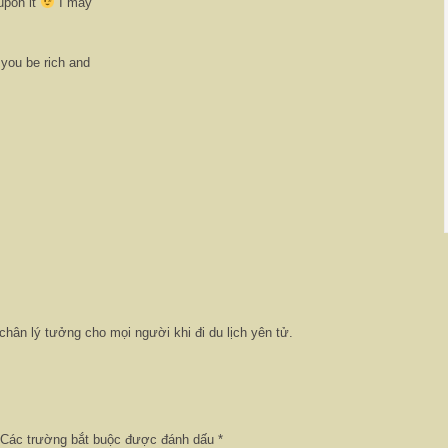
dupon it
I may
you be rich and
hân lý tưởng cho mọi người khi đi du lịch yên tử.
Các trường bắt buộc được đánh dấu
*