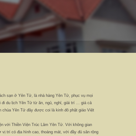
ách sạn ở Yên Tử, là nhà hàng Yên Tử, phục vụ mọi
đi du lịch Yên Tử từ ăn, ngủ, nghỉ, giải trí … giá cả
n chùa Yên Tử đây được coi là kinh đô phật giáo Việt
iện với Thiền Viện Trúc Lâm Yên Tử. Với không gian
 vị trí có địa hình cao, thoáng mát, với đầy đủ sân rộng