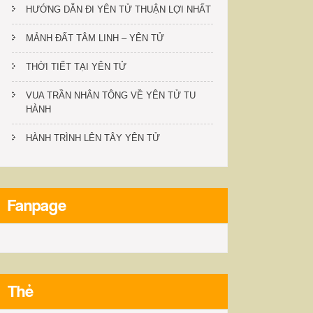
HƯỚNG DẪN ĐI YÊN TỬ THUẬN LỢI NHẤT
MẢNH ĐẤT TÂM LINH – YÊN TỬ
THỜI TIẾT TẠI YÊN TỬ
VUA TRẦN NHÂN TÔNG VỀ YÊN TỬ TU
HÀNH
HÀNH TRÌNH LÊN TÂY YÊN TỬ
Fanpage
Thẻ