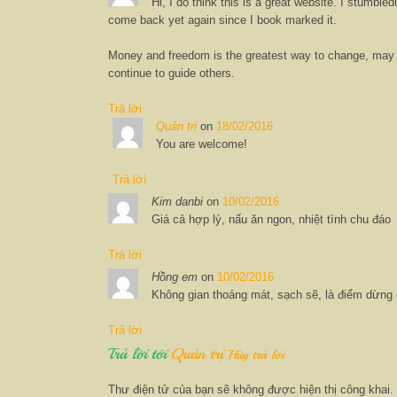
Hi, I do think this is a great website. I stumble
come back yet again since I book marked it.
Money and freedom is the greatest way to change, may 
continue to guide others.
Trả lời
Quản trị
on
18/02/2016
You are welcome!
Trả lời
Kim danbi
on
10/02/2016
Giá cả hợp lý, nấu ăn ngon, nhiệt tình chu đáo
Trả lời
Hồng em
on
10/02/2016
Không gian thoáng mát, sạch sẽ, là điểm dừng c
Trả lời
Trả lời tới
Quản trị
Hủy trả lời
Thư điện tử của bạn sẽ không được hiện thị công khai.