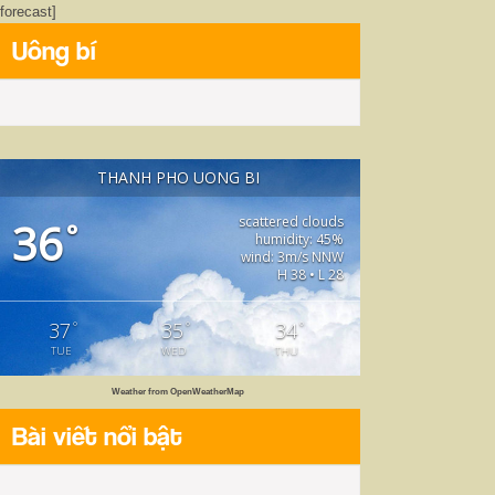
[forecast]
Uông bí
THANH PHO UONG BI
scattered clouds
36
°
humidity: 45%
wind: 3m/s NNW
H 38 • L 28
°
°
°
37
35
34
TUE
WED
THU
Weather from OpenWeatherMap
Bài viết nổi bật