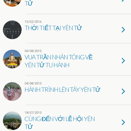
TỬ
15/02/2016
THỜI TIẾT TẠI YÊN TỬ
04/08/2015
VUA TRẦN NHÂN TÔNG VỀ
YÊN TỬ TU HÀNH
04/08/2015
HÀNH TRÌNH LÊN TÂY YÊN TỬ
18/07/2015
CÙNG ĐẾN VỚI LỄ HỘI YÊN
TỬ