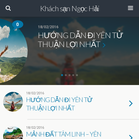
Khách sạn Ngọc Hải
0
18/02/2016
HƯỚNG DẪN ĐI YÊN TỬ
THUẬN LỢI NHẤT
18/02/2016
HƯỚNG DẪN ĐI YÊN TỬ
THUẬN LỢI NHẤT
18/02/2016
MẢNH ĐẤT TÂM LINH – YÊN