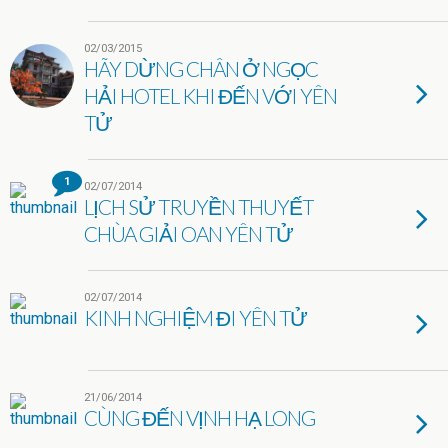
02/03/2015
HÃY DỪNG CHÂN Ở NGỌC
HẢI HOTEL KHI ĐẾN VỚI YÊN
TỬ
1
02/07/2014
LỊCH SỬ TRUYỀN THUYẾT
CHÙA GIẢI OAN YÊN TỬ
02/07/2014
KINH NGHIỆM ĐI YÊN TỬ
21/06/2014
CÙNG ĐẾN VỊNH HẠ LONG