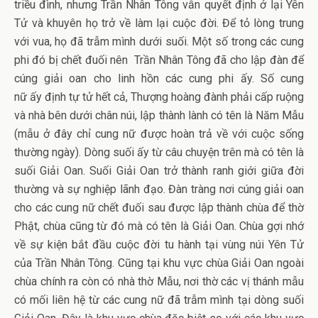
triều đình, nhưng Trần Nhân Tông vẫn quyết định ở lại Yên
Tử và khuyên họ trở về làm lại cuộc đời. Để tỏ lòng trung
với vua, họ đã trẫm mình dưới suối. Một số trong các cung
phi đó bị chết đuối nên Trần Nhân Tông đã cho lập đàn để
cúng giải oan cho linh hồn các cung phi ấy. Số cung
nữ ấy định tự tử hết cả, Thượng hoàng đành phải cấp ruộng
và nhà bên dưới chân núi, lập thành lành có tên là Năm Mẫu
(mẫu ở đây chỉ cung nữ được hoàn trả về với cuộc sống
thường ngày). Dòng suối ấy từ câu chuyện trên mà có tên là
suối Giải Oan. Suối Giải Oan trở thành ranh giới giữa đời
thường và sự nghiệp lãnh đạo. Đàn tràng nơi cúng giải oan
cho các cung nữ chết đuối sau được lập thành chùa để thờ
Phật, chùa cũng từ đó mà có tên là Giải Oan. Chùa gợi nhớ
về sự kiện bắt đầu cuộc đời tu hành tại vùng núi Yên Tử
của Trần Nhân Tông. Cũng tại khu vực chùa Giải Oan ngoài
chùa chính ra còn có nhà thờ Mẫu, nơi thờ các vị thánh mẫu
có mối liên hệ từ các cung nữ đã trẫm mình tại dòng suối