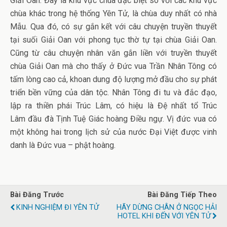
Giải Oan. Đây là khu vực chùa đặc biệt so với các khu vực
chùa khác trong hệ thống Yên Tử, là chùa duy nhất có nhà
Mẫu. Qua đó, có sự gắn kết với câu chuyện truyền thuyết
tại suối Giải Oan với phong tục thờ tự tại chùa Giải Oan.
Cũng từ câu chuyện nhân văn gắn liền với truyền thuyết
chùa Giải Oan mà cho thấy ở Đức vua Trần Nhân Tông có
tấm lòng cao cả, khoan dung độ lượng mở đầu cho sự phát
triển bền vững của dân tộc. Nhân Tông đi tu và đắc đạo,
lập ra thiền phái Trúc Lâm, có hiệu là Đệ nhất tổ Trúc
Lâm đầu đà Tịnh Tuệ Giác hoàng Điều ngự. Vị đức vua có
một không hai trong lịch sử của nước Đại Việt được vinh
danh là Đức vua – phật hoàng.
Bài Đăng Trước
Bài Đăng Tiếp Theo
KINH NGHIỆM ĐI YÊN TỬ
HÃY DỪNG CHÂN Ở NGỌC HẢI
HOTEL KHI ĐẾN VỚI YÊN TỬ