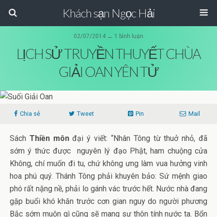
Khách sạn Ngọc Hải
02/07/2014 ↔ 1 bình luận
LỊCH SỬ TRUYỀN THUYẾT CHÙA
GIẢI OAN YÊN TỬ
Chia sẻ
Tweet
Pin
Mail
Sách
Thiền môn
đại ý viết: “Nhân Tông từ thuở nhỏ, đã
sớm ý thức được nguyên lý đạo Phật, ham chuộng cửa
Không, chí muốn đi tu, chứ không ưng làm vua hưởng vinh
hoa phú quý. Thánh Tông phải khuyên bảo: Sứ mệnh giao
phó rất nặng nề, phải lo gánh vác trước hết. Nước nhà đang
gặp buổi khó khăn trước cơn gian nguy do người phương
Bắc sớm muộn gì cũng sẽ mang sự thôn tính nước ta. Bổn