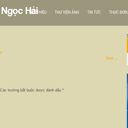
 Ngọc Hải
GIỚI THIỆU
THƯ VIỆN ẢNH
TIN TỨC
THỰC ĐƠN
el
Next
→
Các trường bắt buộc được đánh dấu
*