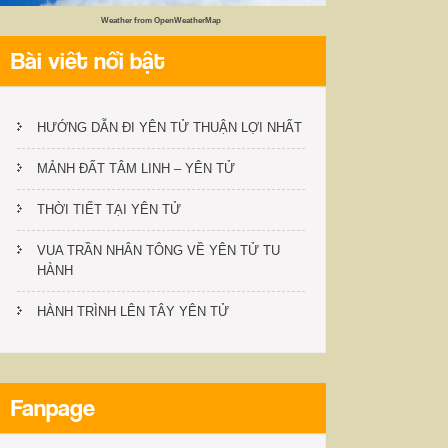
Weather from OpenWeatherMap
Bài viết nổi bật
HƯỚNG DẪN ĐI YÊN TỬ THUẬN LỢI NHẤT
MẢNH ĐẤT TÂM LINH – YÊN TỬ
THỜI TIẾT TẠI YÊN TỬ
VUA TRẦN NHÂN TÔNG VỀ YÊN TỬ TU
HÀNH
HÀNH TRÌNH LÊN TÂY YÊN TỬ
Fanpage