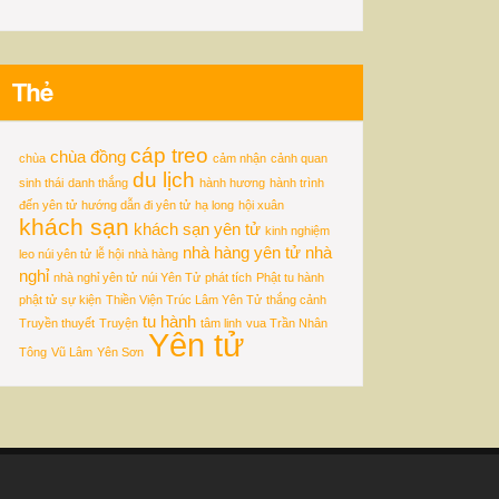
Thẻ
cáp treo
chùa đồng
chùa
cảm nhận
cảnh quan
du lịch
sinh thái
danh thắng
hành hương
hành trình
đến yên tử
hướng dẫn đi yên tử
hạ long
hội xuân
khách sạn
khách sạn yên tử
kinh nghiệm
nhà hàng yên tử
nhà
leo núi yên tử
lễ hội
nhà hàng
nghỉ
nhà nghỉ yên tử
núi Yên Tử
phát tích
Phật tu hành
phật tử
sự kiện
Thiền Viện Trúc Lâm Yên Tử
thắng cảnh
tu hành
Truyền thuyết
Truyện
tâm linh
vua Trần Nhân
Yên tử
Tông
Vũ Lâm
Yên Sơn