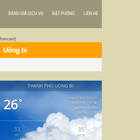
BẢNG GIÁ DỊCH VỤ
ĐẶT PHÒNG
LIÊN HỆ
[forecast]
Uông bí
THANH PHO UONG BI
overcast clouds
26
°
humidity: 93%
wind: 1m/s N
H 31 • L 25
°
°
°
33
35
35
SAT
SUN
MON