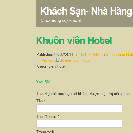
Khách Sạn- Nhà Hàng
Chào mừng quý khách!
Khuôn viên Hotel
Published
02/07/2014
at
1936 × 1296
in
Khuôn viên Hot
←
Previous
Khuôn viên Hotel
Trả lời
Thư điện tử của bạn sẽ không được hiện thị công khai.
Tên
*
Thư điện tử
*
Trang web